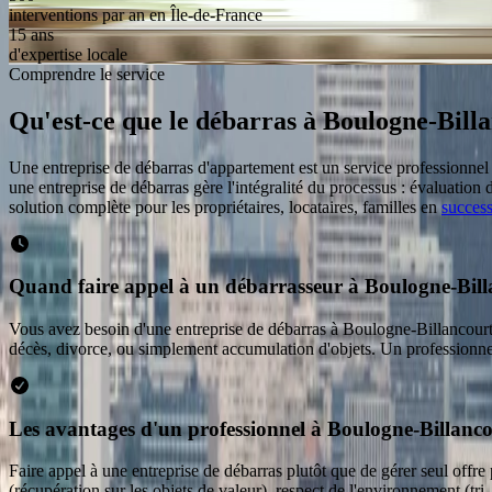
interventions par an en Île-de-France
15 ans
d'expertise locale
Comprendre le service
Qu'est-ce que le débarras
à
Boulogne-Bill
Une entreprise de débarras d'appartement est un service professionne
une entreprise de débarras gère l'intégralité du processus : évaluation 
solution complète pour les propriétaires, locataires, familles en
succes
Quand faire appel à un débarrasseur à Boulogne-Bill
Vous avez besoin d'une entreprise de débarras à Boulogne-Billancourt 
décès, divorce, ou simplement accumulation d'objets. Un professionnel 
Les avantages d'un professionnel à Boulogne-Billanc
Faire appel à une entreprise de débarras plutôt que de gérer seul offre
(récupération sur les objets de valeur), respect de l'environnement (tri