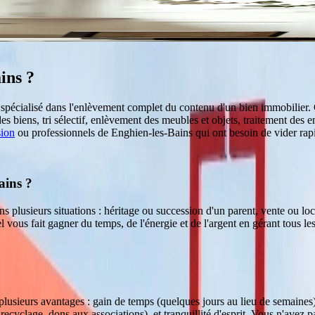
ins
?
l spécialisé dans l'enlèvement complet du contenu d'un bien immobilie
des biens, tri sélectif, enlèvement des meubles et objets, traitement des 
sion
ou professionnels de
Enghien-les-Bains
qui ont besoin de vider rap
ains ?
s plusieurs situations : héritage ou succession d'un parent, vente ou l
vous fait gagner du temps, de l'énergie et de l'argent en gérant tous le
 plusieurs avantages : gain de temps (quelques jours au lieu de semaines)
, recyclage, dons aux associations), et tranquillité d'esprit. Vous n'avez