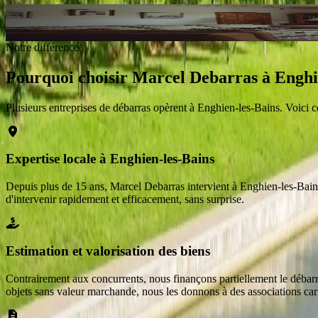
Intervention en 48 h après validation du devis
à
Enghien-les-Bains
Demander un devis gratuit
Notre différence
Pourquoi choisir Marcel Debarras
à
Enghi
Plusieurs entreprises de débarras opèrent
à
Enghien-les-Bains
. Voici 
Expertise locale à Enghien-les-Bains
Depuis plus de 15 ans, Marcel Debarras intervient à Enghien-les-Bains.
d'intervenir rapidement et efficacement, sans surprise.
Estimation et valorisation des biens
Contrairement aux concurrents, nous finançons partiellement le débarras
objets sans valeur marchande, nous les donnons à des associations cari