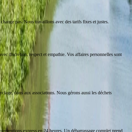
 change pas. Nous travaillons avec des tarifs fixes et justes.
vec discrétion, respect et empathie. Vos affaires personnelles sont
cyclage, dons aux associations. Nous gérons aussi les déchets
interventions express en 24 heures. Un débarrassage complet prend