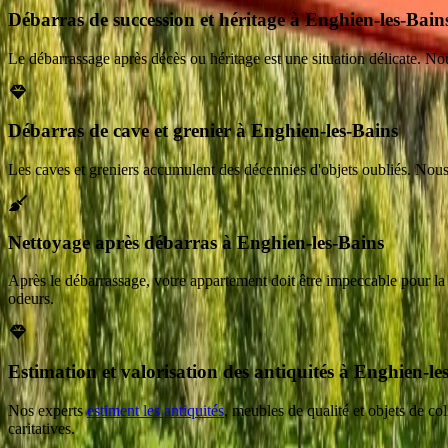
Débarras de succession et héritage à Enghien-les-Bain
Le débarrassage après décès ou héritage est une situation délicate. Nous
Débarras de cave et grenier à Enghien-les-Bains
Les caves et greniers accumulent des décennies d'objets oubliés. Nous
Nettoyage après débarras à Enghien-les-Bains
Après le débarrassage, votre appartement doit être impeccable pour l
odeurs.
Estimation et valorisation des antiquités à Enghien-le
Nos experts
estiment les antiquités
, meubles de qualité et objets de co
caritatives.