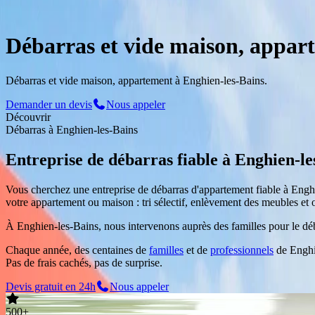
Service Professionnel
à
Enghien-les-Bains
Débarras et vide maison, appar
Débarras et vide maison, appartement à Enghien-les-Bains.
Demander un devis
Nous appeler
Découvrir
Débarras
à
Enghien-les-Bains
Entreprise de débarras fiable
à
Enghien-le
Vous cherchez une entreprise de débarras d'appartement fiable
à
Engh
votre appartement ou maison : tri sélectif, enlèvement des meubles et 
À Enghien-les-Bains, nous intervenons auprès des familles pour le déba
Chaque année, des centaines de
familles
et de
professionnels
de
Enghi
Pas de frais cachés, pas de surprise.
Devis gratuit en 24h
Nous appeler
500+