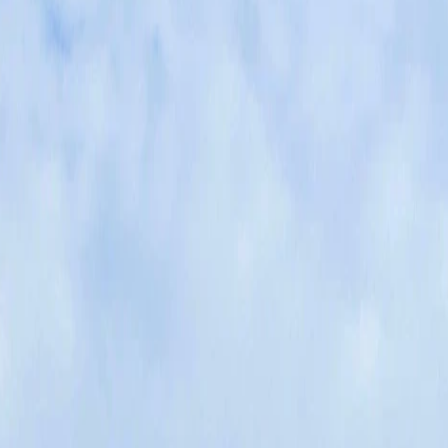
e
Yvelines
Seine et Marne
s débarras
Successions & maisons familiales