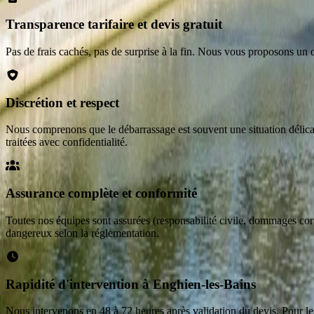
Transparence tarifaire et devis gratuit
Pas de frais cachés, pas de surprise à la fin. Nous vous proposons un dev
Discrétion et respect
Nous comprenons que le débarrassage est souvent une situation délicate 
traitées avec confidentialité.
Assurance complète et conformité
Toutes nos équipes sont assurées (responsabilité civile, dommages corp
dangereux selon la réglementation.
Rapidité d'intervention à Enghien-les-Bains
Nous intervenons en 48 à 72 heures après validation du devis. Pour l