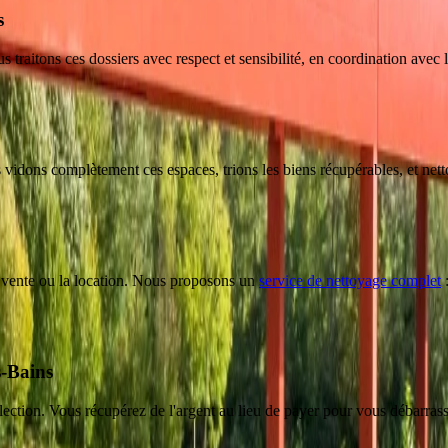
s
 traitons ces dossiers avec respect et sensibilité, en coordination avec l
 vidons complètement ces espaces, trions les biens récupérables, et net
a vente ou la location. Nous proposons un
service de nettoyage complet
:
s-Bains
llection. Vous récupérez de l'argent au lieu de payer pour vous débarrass