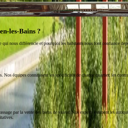
en-les-Bains
?
ce qui nous différencie et pourquoi les habitants nous font confiance dep
 Nos équipes connaissent les spécificités de chaque quartier, les contrai
sage par la vente des biens de valeur. Nos experts estiment les antiquit
tatives.