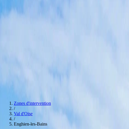
Agences
Paris
Hauts de Seine
Seine Saint Denis
Val De Marne
Val d'Oise
Essonn
Estimation bien immobilier
0774392546
Devis
Navigation
Services
Débarras pour particuliers
Débarras pour professionnels
Nettoyage aprè
Spécialités
Estimation bien immobilier
Nos Agences
Voir nos agences
Devis
Zones d'intervention
/
Val d'Oise
/
Enghien-les-Bains