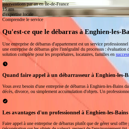
interventions par an en Île-de-France
15 ans
d'expertise locale
Comprendre le service
Qu'est-ce que le débarras
à
Enghien-les-Ba
Une entreprise de débarras d'appartement est un service professionne
une entreprise de débarras gère l'intégralité du processus : évaluation 
solution complète pour les propriétaires, locataires, familles en
succes
Quand faire appel à un débarrasseur à Enghien-les-B
Vous avez besoin d'une entreprise de débarras à Enghien-les-Bains dan
décès, divorce, ou simplement accumulation d'objets. Un professionnel 
Les avantages d'un professionnel à Enghien-les-Bains
Faire appel à une entreprise de débarras plutôt que de gérer seul offre
(récupération sur les objets de valeur), respect de l'environnement (tri