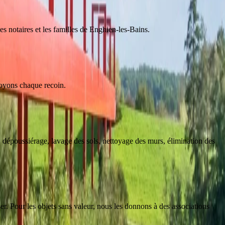
es notaires et les familles de Enghien-les-Bains.
toyons chaque recoin.
 dépoussiérage, lavage des sols, nettoyage des murs, élimination des
er. Pour les objets sans valeur, nous les donnons à des associations