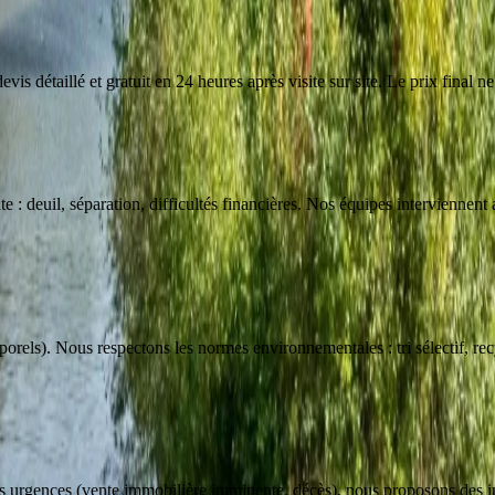
is détaillé et gratuit en 24 heures après visite sur site. Le prix final ne
: deuil, séparation, difficultés financières. Nos équipes interviennent a
orels). Nous respectons les normes environnementales : tri sélectif, re
es urgences (vente immobilière imminente, décès), nous proposons des 