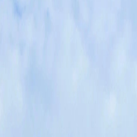
e
Yvelines
Seine et Marne
s débarras
Successions & maisons familiales