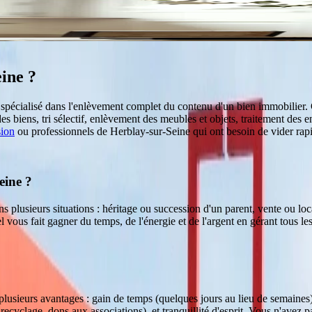
eine
?
l spécialisé dans l'enlèvement complet du contenu d'un bien immobilie
des biens, tri sélectif, enlèvement des meubles et objets, traitement des 
sion
ou professionnels de
Herblay-sur-Seine
qui ont besoin de vider rap
eine ?
s plusieurs situations : héritage ou succession d'un parent, vente ou l
vous fait gagner du temps, de l'énergie et de l'argent en gérant tous le
 plusieurs avantages : gain de temps (quelques jours au lieu de semaines)
, recyclage, dons aux associations), et tranquillité d'esprit. Vous n'avez