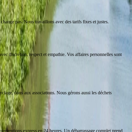
 change pas. Nous travaillons avec des tarifs fixes et justes.
vec discrétion, respect et empathie. Vos affaires personnelles sont
cyclage, dons aux associations. Nous gérons aussi les déchets
interventions express en 24 heures. Un débarrassage complet prend