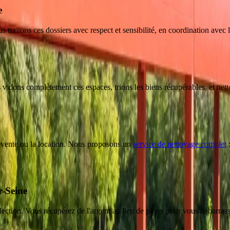
e
 traitons ces dossiers avec respect et sensibilité, en coordination avec l
 vidons complètement ces espaces, trions les biens récupérables, et net
a vente ou la location. Nous proposons un
service de nettoyage complet
:
r-Seine
llection. Vous récupérez de l'argent au lieu de payer pour vous débarrass