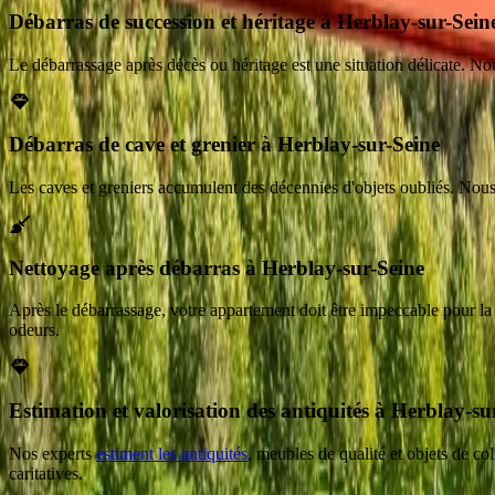
Débarras de succession et héritage à Herblay-sur-Sein
Le débarrassage après décès ou héritage est une situation délicate. Nous
Débarras de cave et grenier à Herblay-sur-Seine
Les caves et greniers accumulent des décennies d'objets oubliés. Nous
Nettoyage après débarras à Herblay-sur-Seine
Après le débarrassage, votre appartement doit être impeccable pour l
odeurs.
Estimation et valorisation des antiquités à Herblay-su
Nos experts
estiment les antiquités
, meubles de qualité et objets de co
caritatives.