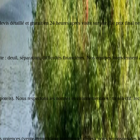
is détaillé et gratuit en 24 heures après visite sur site. Le prix final ne
: deuil, séparation, difficultés financières. Nos équipes interviennent a
orels). Nous respectons les normes environnementales : tri sélectif, re
es urgences (vente immobilière imminente, décès), nous proposons des 