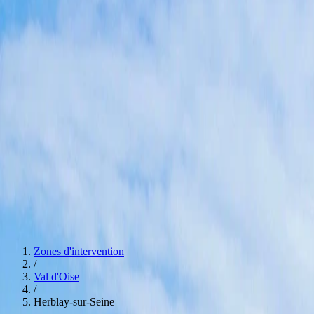
Agences
Paris
Hauts de Seine
Seine Saint Denis
Val De Marne
Val d'Oise
Essonn
Estimation bien immobilier
0774392546
Devis
Navigation
Services
Débarras pour particuliers
Débarras pour professionnels
Nettoyage aprè
Spécialités
Estimation bien immobilier
Nos Agences
Voir nos agences
Devis
Zones d'intervention
/
Val d'Oise
/
Herblay-sur-Seine