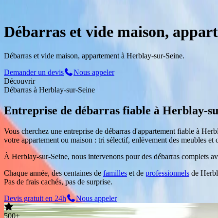
Service Professionnel
à
Herblay-sur-Seine
Débarras et vide maison, appar
Débarras et vide maison, appartement à Herblay-sur-Seine.
Demander un devis
Nous appeler
Découvrir
Débarras
à
Herblay-sur-Seine
Entreprise de débarras fiable
à
Herblay-su
Vous cherchez une entreprise de débarras d'appartement fiable
à
Herbl
votre appartement ou maison : tri sélectif, enlèvement des meubles et 
À Herblay-sur-Seine, nous intervenons pour des débarras complets avec
Chaque année, des centaines de
familles
et de
professionnels
de
Herbl
Pas de frais cachés, pas de surprise.
Devis gratuit en 24h
Nous appeler
500+