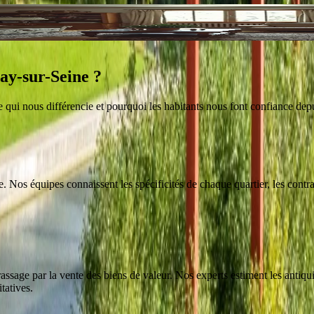
ay-sur-Seine
?
ce qui nous différencie et pourquoi les habitants nous font confiance dep
Nos équipes connaissent les spécificités de chaque quartier, les contrai
sage par la vente des biens de valeur. Nos experts estiment les antiquit
tatives.