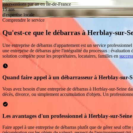
interventions par an en Île-de-France
15 ans
d'expertise locale
Comprendre le service
Qu'est-ce que le débarras
à
Herblay-sur-S
Une entreprise de débarras d'appartement est un service professionne
une entreprise de débarras gère l'intégralité du processus : évaluation 
solution complète pour les propriétaires, locataires, familles en
succes
Quand faire appel à un débarrasseur à Herblay-sur-S
Vous avez besoin d'une entreprise de débarras à Herblay-sur-Seine dan
décès, divorce, ou simplement accumulation d'objets. Un professionnel 
Les avantages d'un professionnel à Herblay-sur-Seine
Faire appel à une entreprise de débarras plutôt que de gérer seul offre
(récupération sur les objets de valeur), respect de l'environnement (tri