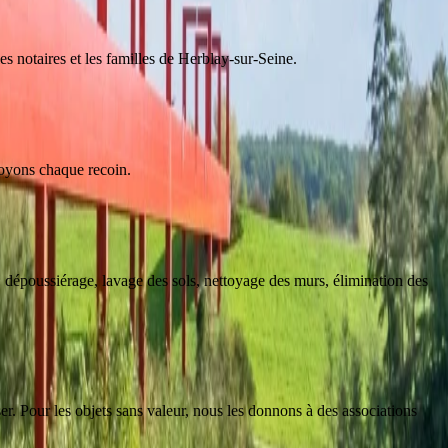
es notaires et les familles de Herblay-sur-Seine.
toyons chaque recoin.
 dépoussiérage, lavage des sols, nettoyage des murs, élimination des
er. Pour les objets sans valeur, nous les donnons à des associations