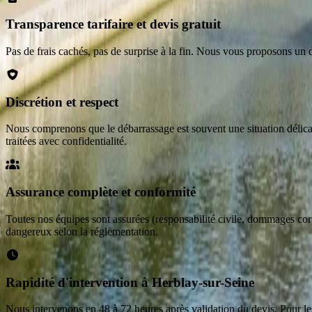
Transparence tarifaire et devis gratuit
Pas de frais cachés, pas de surprise à la fin. Nous vous proposons un dev
Discrétion et respect
Nous comprenons que le débarrassage est souvent une situation délicate 
traitées avec confidentialité.
Assurance complète et conformité
Toutes nos équipes sont assurées (responsabilité civile, dommages corp
dangereux selon la réglementation.
Rapidité d'intervention à Herblay-sur-Seine
Nous intervenons en 48 à 72 heures après validation du devis. Pour l