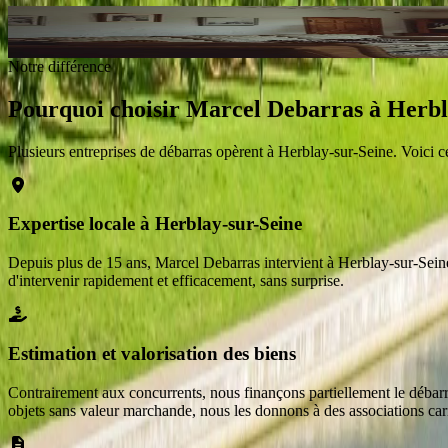
Intervention en 48 h après validation du devis
à
Herblay-sur-Seine
Demander un devis gratuit
Notre différence
Pourquoi choisir Marcel Debarras
à
Herbl
Plusieurs entreprises de débarras opèrent
à
Herblay-sur-Seine
. Voici 
Expertise locale à Herblay-sur-Seine
Depuis plus de 15 ans, Marcel Debarras intervient à Herblay-sur-Seine. 
d'intervenir rapidement et efficacement, sans surprise.
Estimation et valorisation des biens
Contrairement aux concurrents, nous finançons partiellement le débarras
objets sans valeur marchande, nous les donnons à des associations cari