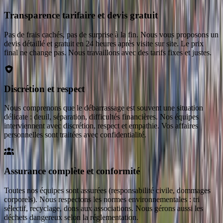
Transparence tarifaire et devis gratuit
Pas de frais cachés, pas de surprise à la fin. Nous vous proposons un
devis détaillé et gratuit en 24 heures après visite sur site. Le prix
final ne change pas. Nous travaillons avec des tarifs fixes et justes.
Discrétion et respect
Nous comprenons que le débarrassage est souvent une situation
délicate : deuil, séparation, difficultés financières. Nos équipes
interviennent avec discrétion, respect et empathie. Vos affaires
personnelles sont traitées avec confidentialité.
Assurance complète et conformité
Toutes nos équipes sont assurées (responsabilité civile, dommages
corporels). Nous respectons les normes environnementales : tri
sélectif, recyclage, dons aux associations. Nous gérons aussi les
déchets dangereux selon la réglementation.