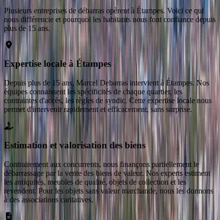
Plusieurs entreprises de débarras opèrent
à
Étampes
. Voici ce qui
nous différencie et pourquoi les habitants nous font confiance depuis
plus de 15 ans.
Expertise locale à Étampes
Depuis plus de 15 ans, Marcel Debarras intervient à Étampes. Nos
équipes connaissent les spécificités de chaque quartier, les
contraintes d'accès, les règles de syndic. Cette expertise locale nous
permet d'intervenir rapidement et efficacement, sans surprise.
Estimation et valorisation des biens
Contrairement aux concurrents, nous finançons partiellement le
débarrassage par la vente des biens de valeur. Nos experts estiment
les antiquités, meubles de qualité, objets de collection et les
revendent. Pour les objets sans valeur marchande, nous les donnons
à des associations caritatives.