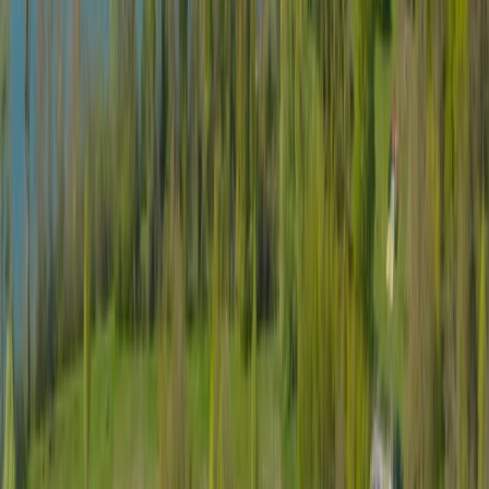
YouTube
Navigation
Débarras pour particuliers
Débarras pour professionnels
Estimation bien immobilier
Nettoyage après débarras
Notre réseau
Légal & Confidentialité