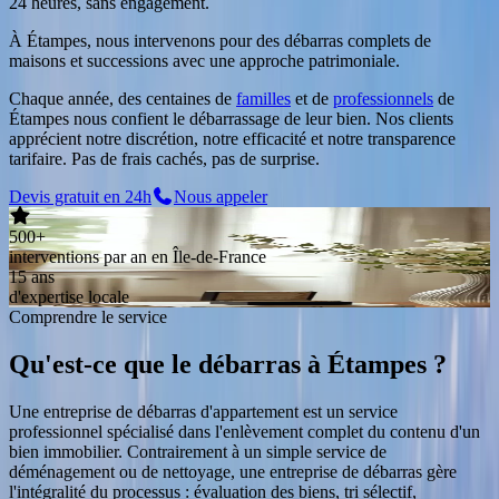
24 heures, sans engagement.
À Étampes, nous intervenons pour des débarras complets de
maisons et successions avec une approche patrimoniale.
Chaque année, des centaines de
familles
et de
professionnels
de
Étampes
nous confient le débarrassage de leur bien. Nos clients
apprécient notre discrétion, notre efficacité et notre transparence
tarifaire. Pas de frais cachés, pas de surprise.
Devis gratuit en 24h
Nous appeler
500+
interventions par an en Île-de-France
15 ans
d'expertise locale
Comprendre le service
Qu'est-ce que le débarras
à
Étampes
?
Une entreprise de débarras d'appartement est un service
professionnel spécialisé dans l'enlèvement complet du contenu d'un
bien immobilier. Contrairement à un simple service de
déménagement ou de nettoyage, une entreprise de débarras gère
l'intégralité du processus : évaluation des biens, tri sélectif,