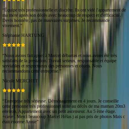
“
Équipe très professionnelle et discrète. Ils ont vidé l'appartement de
ma mère après son décès avec beaucoup de respect et d'efficacité.
Devis honnête, pas de mauvaises surprises. Je recommande
vivement.
”
Stéphanie HARTUNG
“
Nous avons fait appel à Marcel débarras et nous avons été très
satisfaits de la prestation. Travail serieux, responsable et équipe
serviables et respectueux des personnes et objets. Nous
recommandons cette entreprise.
”
Nicole MERCHET
“
Entreprise très sérieuse. Déménagement en 4 jours. Je conseille
cette personne très professionnel suite au décès de ma maman 20m3
environ. Appartement avec un petit ascenseur. Au 5 ème étage.
+cave . Merci beaucoup Marcel Hélas j ai pas pris de photos Mais c
était énorme Annie
”