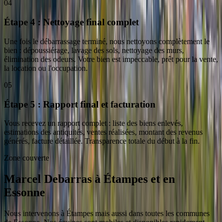
04
Étape 4 : Nettoyage final complet
Une fois le débarrassage terminé, nous nettoyons complètement le
bien : dépoussiérage, lavage des sols, nettoyage des murs,
élimination des odeurs. Votre bien est impeccable, prêt pour la vente,
la location ou l'occupation.
05
Étape 5 : Rapport final et facturation
Vous recevez un rapport complet : liste des biens enlevés,
estimations des antiquités, ventes réalisées, montant des revenus
générés, facture détaillée. Transparence totale du début à la fin.
Zone couverte
Marcel Debarras
à
Étampes
et en
Essonne
Nous intervenons
à
Étampes
mais aussi dans toutes les communes