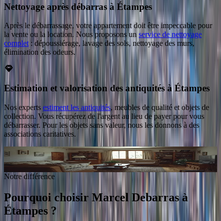
Nettoyage après débarras à Étampes
Après le débarrassage, votre appartement doit être impeccable pour
la vente ou la location. Nous proposons un
service de nettoyage
complet
: dépoussiérage, lavage des sols, nettoyage des murs,
élimination des odeurs.
Estimation et valorisation des antiquités à Étampes
Nos experts
estiment les antiquités
, meubles de qualité et objets de
collection. Vous récupérez de l'argent au lieu de payer pour vous
débarrasser. Pour les objets sans valeur, nous les donnons à des
associations caritatives.
Intervention en 48 h après validation du devis
à
Étampes
Demander un devis gratuit
Notre différence
Pourquoi choisir Marcel Debarras
à
Étampes
?