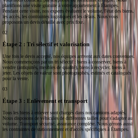
planifions une visite gratuite à votre appartement à Étampes.
Pendant cette visite, nos experts évaluent le volume, l'état des biens,
les accès, les contraintes logistiques et les délais. Nous vous
proposons un devis détaillé avec prix fixe.
02
Étape 2 : Tri sélectif et valorisation
Une fois le devis accepté, nos équipes arrivent aux dates convenues.
Nous commençons par un tri sélectif : biens à conserver, biens à
vendre (antiquités, meubles de qualité), biens à recycler, biens à
jeter. Les objets de valeur sont photographés, estimés et catalogués
pour la vente.
03
Étape 3 : Enlèvement et transport
Tous les biens à enlever sont chargés dans nos camions adaptés.
Nous disposons de véhicules de différentes tailles pour s'adapter au
volume. Transport sécurisé, assurance complète. Nous gérons aussi
les contraintes de stationnement et d'accès spécifiques à Étampes.