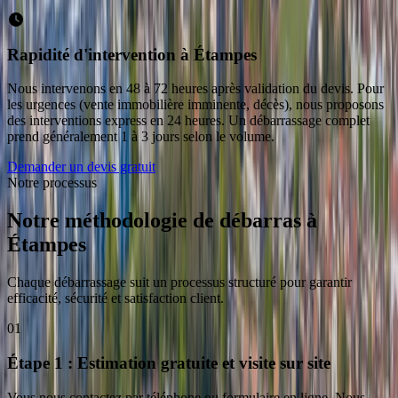
Rapidité d'intervention à Étampes
Nous intervenons en 48 à 72 heures après validation du devis. Pour
les urgences (vente immobilière imminente, décès), nous proposons
des interventions express en 24 heures. Un débarrassage complet
prend généralement 1 à 3 jours selon le volume.
Demander un devis gratuit
Notre processus
Notre méthodologie de débarras
à
Étampes
Chaque débarrassage suit un processus structuré pour garantir
efficacité, sécurité et satisfaction client.
01
Étape 1 : Estimation gratuite et visite sur site
Vous nous contactez par téléphone ou formulaire en ligne. Nous