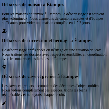
Débarras de maison à Étampes
Pour les maisons de famille à Étampes, le débarrassage est souvent
plus volumineux. Nous disposons de camions adaptés et d'équipes
suffisantes pour vider une maison complète en 1 à 3 jours.
Débarras de succession et héritage à Étampes
Le débarrassage après décès ou héritage est une situation délicate.
Nous traitons ces dossiers avec respect et sensibilité, en coordination
avec les notaires et les familles de Étampes.
Débarras de cave et grenier à Étampes
Les caves et greniers accumulent des décennies d'objets oubliés.
Nous vidons complètement ces espaces, trions les biens
récupérables, et nettoyons chaque recoin.