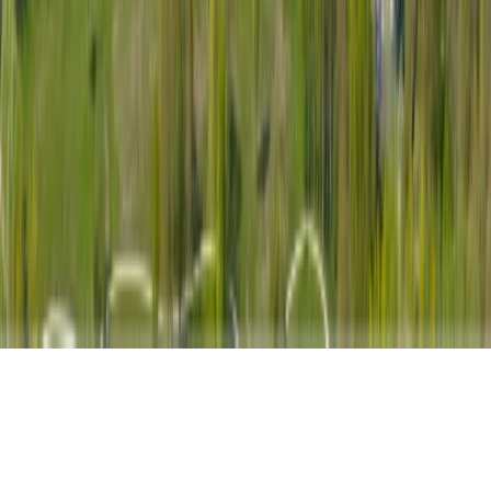
Politique de confidentialité
Mentions légales
Plan du site
©
2026
Marcel Debarras. Tous droits réservés.
Sécurisé. Discret. Professionnel.
Nous utilisons des cookies
Nous utilisons des cookies pour améliorer votre expérience sur notre
site, analyser le trafic et personnaliser le contenu. En cliquant sur «
Accepter », vous consentez à l'utilisation de tous les cookies.
Refuser
Accepter