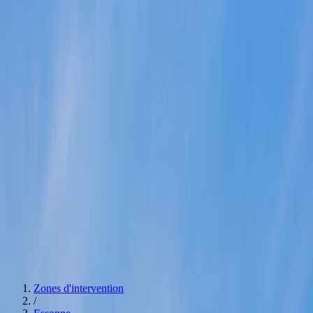
après débarras
Successions & maisons familiales
Agences
Paris
Hauts de Seine
Seine Saint Denis
Val De Marne
Val
d'Oise
Essonne
Yvelines
Seine et Marne
Estimation bien immobilier
0774392546
Devis
Navigation
Services
Débarras pour particuliers
Débarras pour professionnels
Nettoyage
après débarras
Successions & maisons familiales
Spécialités
Estimation bien immobilier
Nos Agences
Voir nos agences
Devis
Zones d'intervention
/