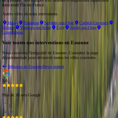
de Essonne
. Nos équipes sont mobiles et disponibles rapidement
dans toute l'Île-de-France.
Autres villes où nous intervenons
Massy
Palaiseau
Savigny-sur-Orge
Corbeil-Essonnes
Brunoy
Vigneux-sur-Seine
Évry
Juvisy-sur-Orge
Longjumeau
Voir toutes nos interventions en
Essonne
Nous couvrons l'intégralité de
Essonne
. Consultez la page
départementale pour découvrir toutes les villes couvertes.
Débarras en
Essonne
Devis gratuit
5.0
Plus de 30 avis Google