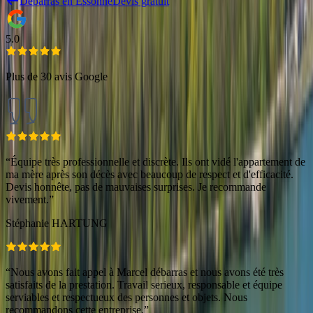
Débarras en
Essonne
Devis gratuit
5.0
Plus de 30 avis Google
“
Équipe très professionnelle et discrète. Ils ont vidé l'appartement de
ma mère après son décès avec beaucoup de respect et d'efficacité.
Devis honnête, pas de mauvaises surprises. Je recommande
vivement.
”
Stéphanie HARTUNG
“
Nous avons fait appel à Marcel débarras et nous avons été très
satisfaits de la prestation. Travail serieux, responsable et équipe
serviables et respectueux des personnes et objets. Nous
recommandons cette entreprise.
”