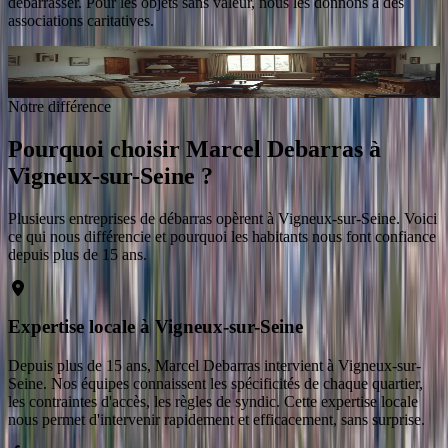
débarrasser. Pour les objets sans valeur, nous les donnons à des
associations caritatives.
Intervention en 48 h après validation du devis
à
Vigneux-sur-Seine
Demander un devis gratuit
Notre différence
Pourquoi choisir Marcel Debarras
à
Vigneux-sur-Seine
?
Plusieurs entreprises de débarras opèrent
à
Vigneux-sur-Seine
. Voici
ce qui nous différencie et pourquoi les habitants nous font confiance
depuis plus de 15 ans.
Expertise locale à Vigneux-sur-Seine
Depuis plus de 15 ans, Marcel Debarras intervient à Vigneux-sur-
Seine. Nos équipes connaissent les spécificités de chaque quartier,
les contraintes d'accès, les règles de syndic. Cette expertise locale
nous permet d'intervenir rapidement et efficacement, sans surprise.