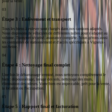
pour la vente.
03
Étape 3 : Enlèvement et transport
Tous les biens à enlever sont chargés dans nos camions adaptés.
Nous disposons de véhicules de différentes tailles pour s'adapter au
volume. Transport sécurisé, assurance complète. Nous gérons aussi
les contraintes de stationnement et d'accès spécifiques à Vigneux-
sur-Seine.
04
Étape 4 : Nettoyage final complet
Une fois le débarrassage terminé, nous nettoyons complètement le
bien : dépoussiérage, lavage des sols, nettoyage des murs,
élimination des odeurs. Votre bien est impeccable, prêt pour la vente,
la location ou l'occupation.
05
Étape 5 : Rapport final et facturation