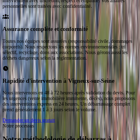
interviennent avec discrétion, respect et empathie. Vos affaires
personnelles sont traitées avec confidentialité.
Assurance complète et conformité
Toutes nos équipes sont assurées (responsabilité civile, dommages
corporels). Nous respectons les normes environnementales : tri
sélectif, recyclage, dons aux associations. Nous gérons aussi les
déchets dangereux selon la réglementation.
Rapidité d'intervention à Vigneux-sur-Seine
Nous intervenons en 48 à 72 heures après validation du devis. Pour
les urgences (vente immobilière imminente, décès), nous proposons
des interventions express en 24 heures. Un débarrassage complet
prend généralement 1 à 3 jours selon le volume.
Demander un devis gratuit
Notre processus
Notre méthodologie de débarras
à