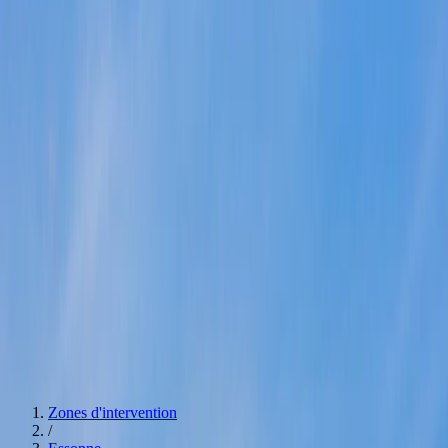
après débarras
Successions & maisons familiales
Agences
Paris
Hauts de Seine
Seine Saint Denis
Val De Marne
Val
d'Oise
Essonne
Yvelines
Seine et Marne
Estimation bien immobilier
0774392546
Devis
Navigation
Services
Débarras pour particuliers
Débarras pour professionnels
Nettoyage
après débarras
Successions & maisons familiales
Spécialités
Estimation bien immobilier
Nos Agences
Voir nos agences
Devis
Zones d'intervention
/