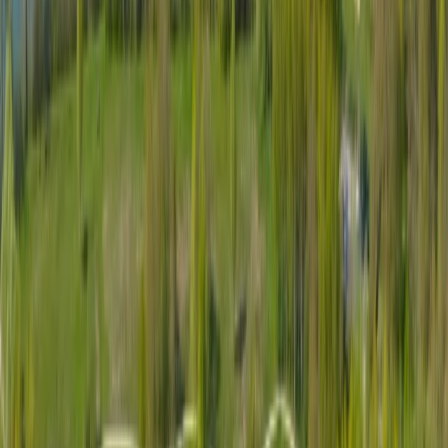
Navigation
Débarras pour particuliers
Débarras pour professionnels
Estimation bien immobilier
Nettoyage après débarras
Notre réseau
Légal & Confidentialité
Politique de confidentialité
Mentions légales
Plan du site
©
2026
Marcel Debarras. Tous droits réservés.
Sécurisé. Discret. Professionnel.
Nous utilisons des cookies
Nous utilisons des cookies pour améliorer votre expérience sur notre
site, analyser le trafic et personnaliser le contenu. En cliquant sur «