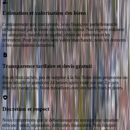
Estimation et valorisation des biens
Contrairement aux concurrents, nous finançons partiellement le
débarrassage par la vente des biens de valeur. Nos experts estiment
les antiquités, meubles de qualité, objets de collection et les
revendent. Pour les objets sans valeur marchande, nous les donnons
à des associations caritatives.
Transparence tarifaire et devis gratuit
Pas de frais cachés, pas de surprise à la fin. Nous vous proposons un
devis détaillé et gratuit en 24 heures après visite sur site. Le prix
final ne change pas. Nous travaillons avec des tarifs fixes et justes.
Discrétion et respect
Nous comprenons que le débarrassage est souvent une situation
délicate : deuil, séparation, difficultés financières. Nos équipes