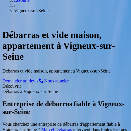
Essonne
/
Vigneux-sur-Seine
Service Professionnel
à
Vigneux-sur-Seine
Débarras et vide maison,
appartement à Vigneux-sur-
Seine
Débarras et vide maison, appartement à Vigneux-sur-Seine.
Demander un devis
Nous appeler
Découvrir
Débarras
à
Vigneux-sur-Seine
Entreprise de débarras fiable
à
Vigneux-
sur-Seine
Vous cherchez une entreprise de débarras d'appartement fiable
à
Vigneux-sur-Seine
?
Marcel Debarras
intervient dans toutes les rues