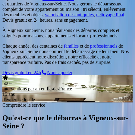
et quartiers de
Vigneux-sur-Seine
. Nous gérons le débarrassage
complet de votre appartement ou maison : tri sélectif, enlèvement
des meubles et objets,
valorisation des antiquités
,
nettoyage final
.
Devis gratuit en 24 heures, sans engagement.
À Vigneux-sur-Seine, nous réalisons des débarras complets et
soignés pour maisons, appartements et locaux professionnels.
Chaque année, des centaines de
familles
et de
professionnels
de
Vigneux-sur-Seine
nous confient le débarrassage de leur bien. Nos
clients apprécient notre discrétion, notre efficacité et notre
transparence tarifaire. Pas de frais cachés, pas de surprise.
Devis gratuit en 24h
Nous appeler
500+
interventions par an en Île-de-France
15 ans
d'expertise locale
Comprendre le service
Qu'est-ce que le débarras
à
Vigneux-sur-
Seine
?