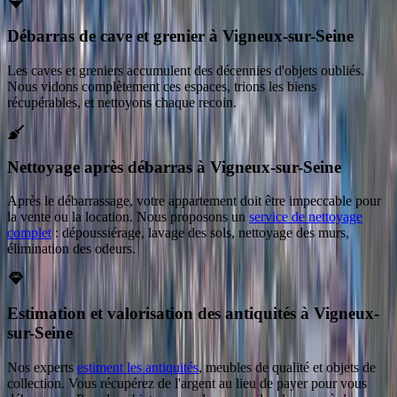
Débarras de cave et grenier à Vigneux-sur-Seine
Les caves et greniers accumulent des décennies d'objets oubliés.
Nous vidons complètement ces espaces, trions les biens
récupérables, et nettoyons chaque recoin.
Nettoyage après débarras à Vigneux-sur-Seine
Après le débarrassage, votre appartement doit être impeccable pour
la vente ou la location. Nous proposons un
service de nettoyage
complet
: dépoussiérage, lavage des sols, nettoyage des murs,
élimination des odeurs.
Estimation et valorisation des antiquités à Vigneux-
sur-Seine
Nos experts
estiment les antiquités
, meubles de qualité et objets de
collection. Vous récupérez de l'argent au lieu de payer pour vous