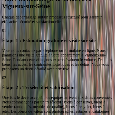
Vigneux-sur-Seine
Chaque débarrassage suit un processus structuré pour garantir
efficacité, sécurité et satisfaction client.
01
Étape 1 : Estimation gratuite et visite sur site
Vous nous contactez par téléphone ou formulaire en ligne. Nous
planifions une visite gratuite à votre appartement à Vigneux-sur-
Seine. Pendant cette visite, nos experts évaluent le volume, l'état des
biens, les accès, les contraintes logistiques et les délais. Nous vous
proposons un devis détaillé avec prix fixe.
02
Étape 2 : Tri sélectif et valorisation
Une fois le devis accepté, nos équipes arrivent aux dates convenues.
Nous commençons par un tri sélectif : biens à conserver, biens à
vendre (antiquités, meubles de qualité), biens à recycler, biens à
jeter. Les objets de valeur sont photographés, estimés et catalogués