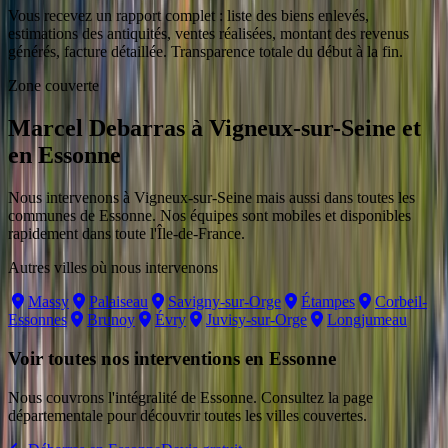
Vous recevez un rapport complet : liste des biens enlevés,
estimations des antiquités, ventes réalisées, montant des revenus
générés, facture détaillée. Transparence totale du début à la fin.
Zone couverte
Marcel Debarras
à
Vigneux-sur-Seine
et
en Essonne
Nous intervenons
à
Vigneux-sur-Seine
mais aussi dans toutes les
communes
de Essonne
. Nos équipes sont mobiles et disponibles
rapidement dans toute l'Île-de-France.
Autres villes où nous intervenons
Massy
Palaiseau
Savigny-sur-Orge
Étampes
Corbeil-
Essonnes
Brunoy
Évry
Juvisy-sur-Orge
Longjumeau
Voir toutes nos interventions en
Essonne
Nous couvrons l'intégralité de
Essonne
. Consultez la page
départementale pour découvrir toutes les villes couvertes.