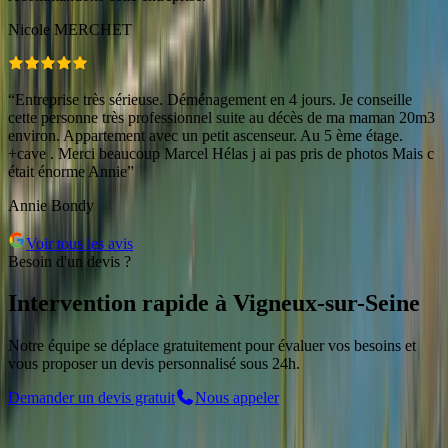
Nicole MERCHET
“
Entreprise très sérieuse. Déménagement en 4 jours. Je conseille
cette personne très professionnel suite au décès de ma maman 20m3
environ. Appartement avec un petit ascenseur. Au 5 ème étage.
+cave . Merci beaucoup Marcel Hélas j ai pas pris de photos Mais c
était énorme Annie
”
Annie Bondy
Voir tous les avis
Besoin d'un devis ?
Intervention rapide
à
Vigneux-sur-Seine
Notre équipe se déplace gratuitement pour évaluer vos besoins et
vous proposer un devis personnalisé sous 24h.
Demander un devis gratuit
Nous appeler