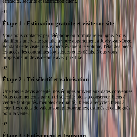
efficacité, sécurité et satisfaction client.
01
Étape 1 : Estimation gratuite et visite sur site
Vous nous contactez par téléphone ou formulaire en ligne. Nous
planifions une visite gratuite à votre appartement à Juvisy-sur-Orge.
Pendant cette visite, nos experts évaluent le volume, l'état des biens,
les accès, les contraintes logistiques et les délais. Nous vous
proposons un devis détaillé avec prix fixe.
02
Étape 2 : Tri sélectif et valorisation
Une fois le devis accepté, nos équipes arrivent aux dates convenues.
Nous commençons par un tri sélectif : biens à conserver, biens à
vendre (antiquités, meubles de qualité), biens à recycler, biens à
jeter. Les objets de valeur sont photographés, estimés et catalogués
pour la vente.
03
Étape 3 : Enlèvement et transport