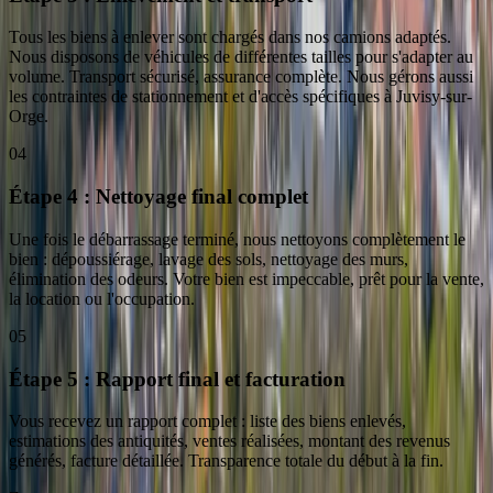
Tous les biens à enlever sont chargés dans nos camions adaptés.
Nous disposons de véhicules de différentes tailles pour s'adapter au
volume. Transport sécurisé, assurance complète. Nous gérons aussi
les contraintes de stationnement et d'accès spécifiques à Juvisy-sur-
Orge.
04
Étape 4 : Nettoyage final complet
Une fois le débarrassage terminé, nous nettoyons complètement le
bien : dépoussiérage, lavage des sols, nettoyage des murs,
élimination des odeurs. Votre bien est impeccable, prêt pour la vente,
la location ou l'occupation.
05
Étape 5 : Rapport final et facturation
Vous recevez un rapport complet : liste des biens enlevés,
estimations des antiquités, ventes réalisées, montant des revenus
générés, facture détaillée. Transparence totale du début à la fin.