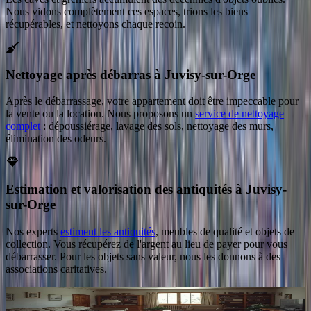
Nous vidons complètement ces espaces, trions les biens
récupérables, et nettoyons chaque recoin.
Nettoyage après débarras à Juvisy-sur-Orge
Après le débarrassage, votre appartement doit être impeccable pour
la vente ou la location. Nous proposons un
service de nettoyage
complet
: dépoussiérage, lavage des sols, nettoyage des murs,
élimination des odeurs.
Estimation et valorisation des antiquités à Juvisy-
sur-Orge
Nos experts
estiment les antiquités
, meubles de qualité et objets de
collection. Vous récupérez de l'argent au lieu de payer pour vous
débarrasser. Pour les objets sans valeur, nous les donnons à des
associations caritatives.
Intervention en 48 h après validation du devis
à
Juvisy-sur-Orge