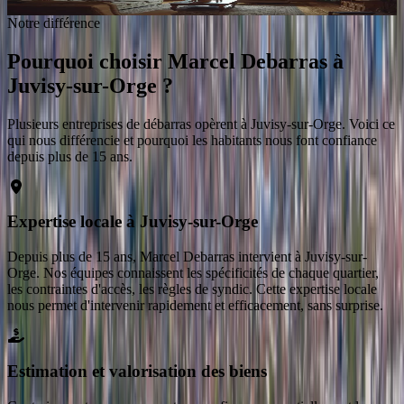
Demander un devis gratuit
Notre différence
Pourquoi choisir Marcel Debarras
à
Juvisy-sur-Orge
?
Plusieurs entreprises de débarras opèrent
à
Juvisy-sur-Orge
. Voici ce
qui nous différencie et pourquoi les habitants nous font confiance
depuis plus de 15 ans.
Expertise locale à Juvisy-sur-Orge
Depuis plus de 15 ans, Marcel Debarras intervient à Juvisy-sur-
Orge. Nos équipes connaissent les spécificités de chaque quartier,
les contraintes d'accès, les règles de syndic. Cette expertise locale
nous permet d'intervenir rapidement et efficacement, sans surprise.
Estimation et valorisation des biens