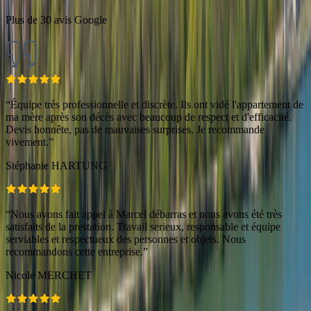
Plus de 30 avis Google
“
Équipe très professionnelle et discrète. Ils ont vidé l'appartement de
ma mère après son décès avec beaucoup de respect et d'efficacité.
Devis honnête, pas de mauvaises surprises. Je recommande
vivement.
”
Stéphanie HARTUNG
“
Nous avons fait appel à Marcel débarras et nous avons été très
satisfaits de la prestation. Travail serieux, responsable et équipe
serviables et respectueux des personnes et objets. Nous
recommandons cette entreprise.
”
Nicole MERCHET