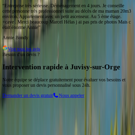
“
Entreprise très sérieuse. Déménagement en 4 jours. Je conseille
cette personne très professionnel suite au décès de ma maman 20m3
environ. Appartement avec un petit ascenseur. Au 5 ème étage.
+cave . Merci beaucoup Marcel Hélas j ai pas pris de photos Mais c
était énorme Annie
”
Annie Bondy
Voir tous les avis
Besoin d'un devis ?
Intervention rapide
à
Juvisy-sur-Orge
Notre équipe se déplace gratuitement pour évaluer vos besoins et
vous proposer un devis personnalisé sous 24h.
Demander un devis gratuit
Nous appeler