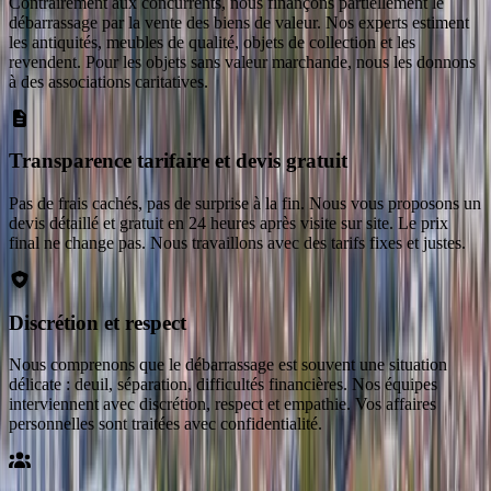
Contrairement aux concurrents, nous finançons partiellement le
débarrassage par la vente des biens de valeur. Nos experts estiment
les antiquités, meubles de qualité, objets de collection et les
revendent. Pour les objets sans valeur marchande, nous les donnons
à des associations caritatives.
Transparence tarifaire et devis gratuit
Pas de frais cachés, pas de surprise à la fin. Nous vous proposons un
devis détaillé et gratuit en 24 heures après visite sur site. Le prix
final ne change pas. Nous travaillons avec des tarifs fixes et justes.
Discrétion et respect
Nous comprenons que le débarrassage est souvent une situation
délicate : deuil, séparation, difficultés financières. Nos équipes
interviennent avec discrétion, respect et empathie. Vos affaires
personnelles sont traitées avec confidentialité.