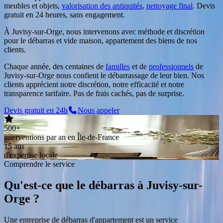
meubles et objets,
valorisation des antiquités
,
nettoyage final
. Devis
gratuit en 24 heures, sans engagement.
À Juvisy-sur-Orge, nous intervenons avec méthode et discrétion
pour le débarras et vide maison, appartement des biens de nos
clients.
Chaque année, des centaines de
familles
et de
professionnels
de
Juvisy-sur-Orge
nous confient le débarrassage de leur bien. Nos
clients apprécient notre discrétion, notre efficacité et notre
transparence tarifaire. Pas de frais cachés, pas de surprise.
Devis gratuit en 24h
Nous appeler
500+
interventions par an en Île-de-France
15 ans
d'expertise locale
Comprendre le service
Qu'est-ce que le débarras
à
Juvisy-sur-
Orge
?
Une entreprise de débarras d'appartement est un service