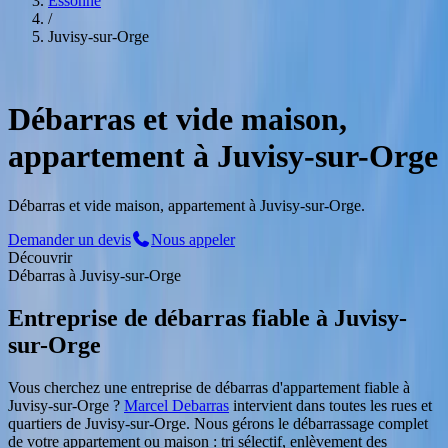
Essonne
/
Juvisy-sur-Orge
Service Professionnel
à
Juvisy-sur-Orge
Débarras et vide maison,
appartement à Juvisy-sur-Orge
Débarras et vide maison, appartement à Juvisy-sur-Orge.
Demander un devis
Nous appeler
Découvrir
Débarras
à
Juvisy-sur-Orge
Entreprise de débarras fiable
à
Juvisy-
sur-Orge
Vous cherchez une entreprise de débarras d'appartement fiable
à
Juvisy-sur-Orge
?
Marcel Debarras
intervient dans toutes les rues et
quartiers de
Juvisy-sur-Orge
. Nous gérons le débarrassage complet
de votre appartement ou maison : tri sélectif, enlèvement des