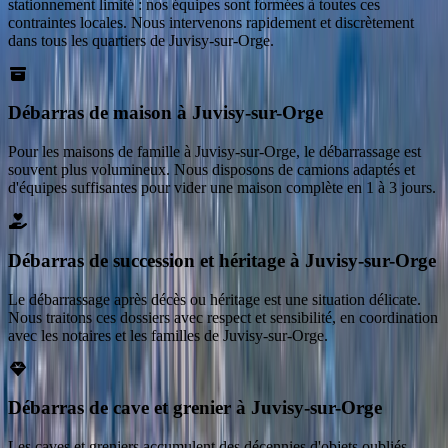
stationnement limité : nos équipes sont formées à toutes ces
contraintes locales. Nous intervenons rapidement et discrètement
dans tous les quartiers de Juvisy-sur-Orge.
Débarras de maison à Juvisy-sur-Orge
Pour les maisons de famille à Juvisy-sur-Orge, le débarrassage est
souvent plus volumineux. Nous disposons de camions adaptés et
d'équipes suffisantes pour vider une maison complète en 1 à 3 jours.
Débarras de succession et héritage à Juvisy-sur-Orge
Le débarrassage après décès ou héritage est une situation délicate.
Nous traitons ces dossiers avec respect et sensibilité, en coordination
avec les notaires et les familles de Juvisy-sur-Orge.
Débarras de cave et grenier à Juvisy-sur-Orge
Les caves et greniers accumulent des décennies d'objets oubliés.