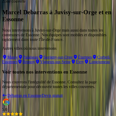
Zone couverte
Marcel Debarras
à
Juvisy-sur-Orge
et en
Essonne
Nous intervenons
à
Juvisy-sur-Orge
mais aussi dans toutes les
communes
de Essonne
. Nos équipes sont mobiles et disponibles
rapidement dans toute l'Île-de-France.
Autres villes où nous intervenons
Massy
Palaiseau
Savigny-sur-Orge
Étampes
Corbeil-
Essonnes
Brunoy
Vigneux-sur-Seine
Évry
Longjumeau
Voir toutes nos interventions en
Essonne
Nous couvrons l'intégralité de
Essonne
. Consultez la page
départementale pour découvrir toutes les villes couvertes.
Débarras en
Essonne
Devis gratuit
5.0