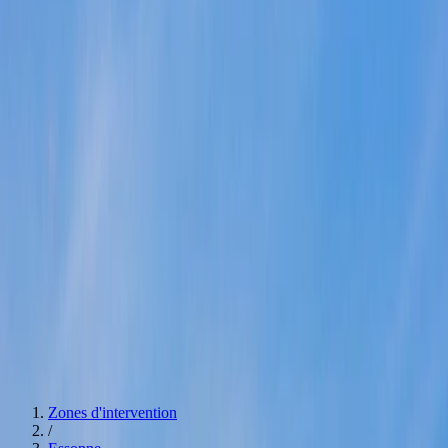
après débarras
Successions & maisons familiales
Agences
Paris
Hauts de Seine
Seine Saint Denis
Val De Marne
Val
d'Oise
Essonne
Yvelines
Seine et Marne
Estimation bien immobilier
0774392546
Devis
Navigation
Services
Débarras pour particuliers
Débarras pour professionnels
Nettoyage
après débarras
Successions & maisons familiales
Spécialités
Estimation bien immobilier
Nos Agences
Voir nos agences
Devis
Zones d'intervention
/