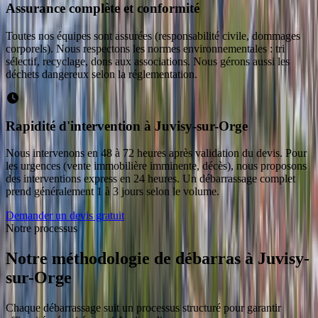
Assurance complète et conformité
Toutes nos équipes sont assurées (responsabilité civile, dommages
corporels). Nous respectons les normes environnementales : tri
sélectif, recyclage, dons aux associations. Nous gérons aussi les
déchets dangereux selon la réglementation.
Rapidité d'intervention à Juvisy-sur-Orge
Nous intervenons en 48 à 72 heures après validation du devis. Pour
les urgences (vente immobilière imminente, décès), nous proposons
des interventions express en 24 heures. Un débarrassage complet
prend généralement 1 à 3 jours selon le volume.
Demander un devis gratuit
Notre processus
Notre méthodologie de débarras
à
Juvisy-
sur-Orge
Chaque débarrassage suit un processus structuré pour garantir