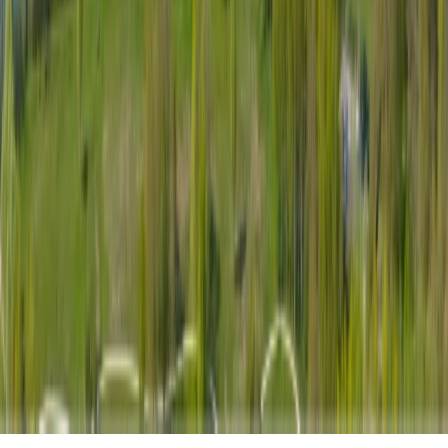
Débarras pour professionnels
Estimation bien immobilier
Nettoyage après débarras
Notre réseau
Légal & Confidentialité
Politique de confidentialité
Mentions légales
Plan du site
©
2026
Marcel Debarras. Tous droits réservés.
Sécurisé. Discret. Professionnel.
Nous utilisons des cookies
Nous utilisons des cookies pour améliorer votre expérience sur notre
site, analyser le trafic et personnaliser le contenu. En cliquant sur «
Accepter », vous consentez à l'utilisation de tous les cookies.
Refuser
Accepter